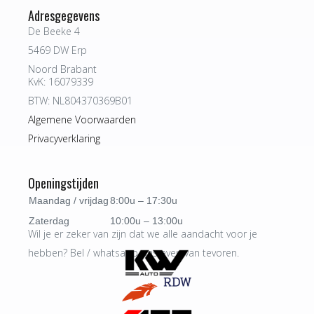
Adresgegevens
De Beeke 4
5469 DW Erp
Noord Brabant
KvK: 16079339
BTW: NL804370369B01
Algemene Voorwaarden
Privacyverklaring
Openingstijden
Maandag / vrijdag
8:00u – 17:30u
Zaterdag
10:00u – 13:00u
Wil je er zeker van zijn dat we alle aandacht voor je
hebben? Bel / whatsapp ons even van tevoren.