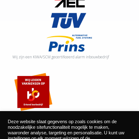
Wij zijn een KIWA/SCM gecertificeerd alarm inbouwbedrijf
Deze website slaat gegevens op zoals cookies om de
noodzakelijke sitefunctionaliteit mogelijk te maken,
waaronder analyse, targeting en personalisatie. U kunt uw
©2026 Autocentrum Bijvelds BV. De Beeke 4, 5469 DW Erp
instellingen op elk moment wijzigen of de