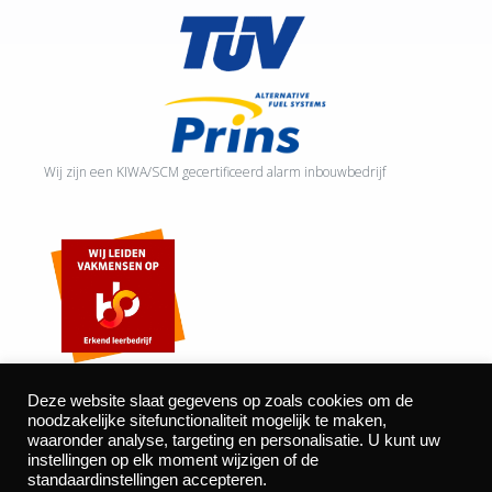
Wij zijn een KIWA/SCM gecertificeerd alarm inbouwbedrijf
Deze website slaat gegevens op zoals cookies om de
noodzakelijke sitefunctionaliteit mogelijk te maken,
waaronder analyse, targeting en personalisatie. U kunt uw
©2026 Autocentrum Bijvelds BV. De Beeke 4, 5469 DW Erp
instellingen op elk moment wijzigen of de
| website door
BOMS
standaardinstellingen accepteren.