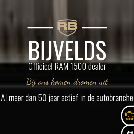
B
I
JVELDS.COM
BIJVELDS
Officieel RAM 1500 dealer
Bij ons komen
dromen
uit
Al meer dan 50 jaar actief in de autobranche