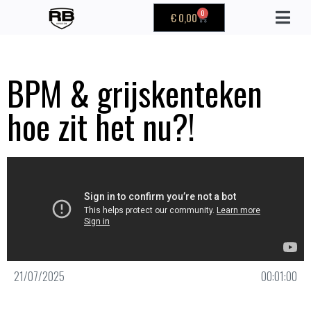
0
€
0,00
BPM & grijskenteken
hoe zit het nu?!
21/07/2025
00:01:00