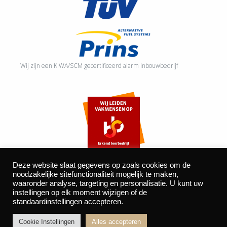
Wij zijn een KIWA/SCM gecertificeerd alarm inbouwbedrijf
Deze website slaat gegevens op zoals cookies om de
noodzakelijke sitefunctionaliteit mogelijk te maken,
waaronder analyse, targeting en personalisatie. U kunt uw
©2026 Autocentrum Bijvelds BV. De Beeke 4, 5469 DW Erp
instellingen op elk moment wijzigen of de
standaardinstellingen accepteren.
| website door
BOMS
Cookie Instellingen
Alles accepteren