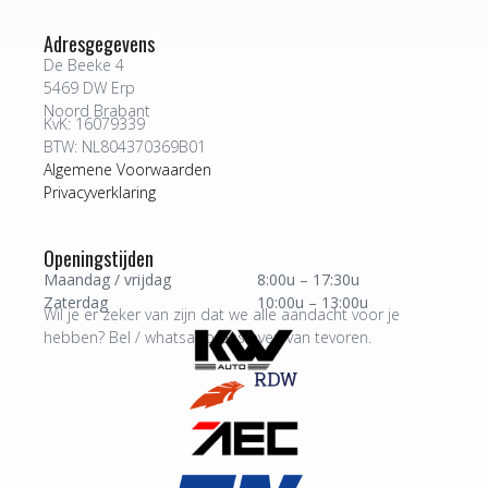
Adresgegevens
De Beeke 4
5469 DW Erp
Noord Brabant
KvK: 16079339
BTW: NL804370369B01
Algemene Voorwaarden
Privacyverklaring
Openingstijden
Maandag / vrijdag
8:00u – 17:30u
Zaterdag
10:00u – 13:00u
Wil je er zeker van zijn dat we alle aandacht voor je
hebben? Bel / whatsapp ons even van tevoren.