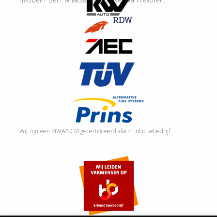
Wij zijn een KIWA/SCM gecertificeerd alarm inbouwbedrijf