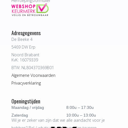
Herroepingsformulier
Adresgegevens
De Beeke 4
5469 DW Erp
Noord Brabant
KvK: 16079339
BTW: NL804370369B01
Algemene Voorwaarden
Privacyverklaring
Openingstijden
Maandag / vrijdag
8:00u – 17:30u
Zaterdag
10:00u – 13:00u
Wil je er zeker van zijn dat we alle aandacht voor je
hebben? Bel / whatsapp ons even van tevoren.