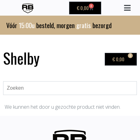
0
€
0,00
Vóór
15:00u
besteld, morgen
gratis
bezorgd
Shelby
0
€
0,00
We kunnen het door u gezochte product niet vinden.