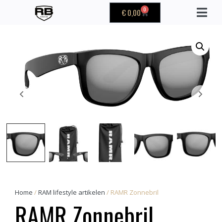
0
€
0,00
Home
/
RAM lifestyle artikelen
/ RAMR Zonnebril
RAMR Zonnebril