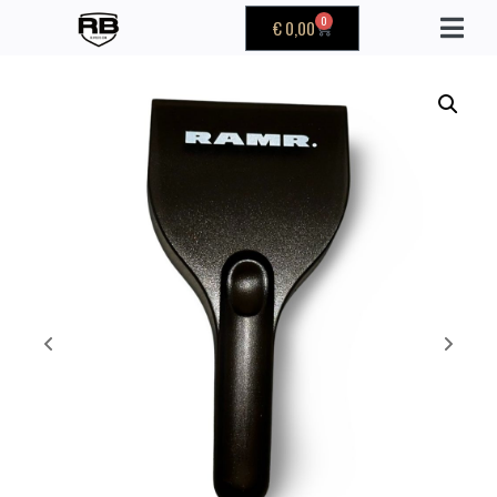
0
€
0,00