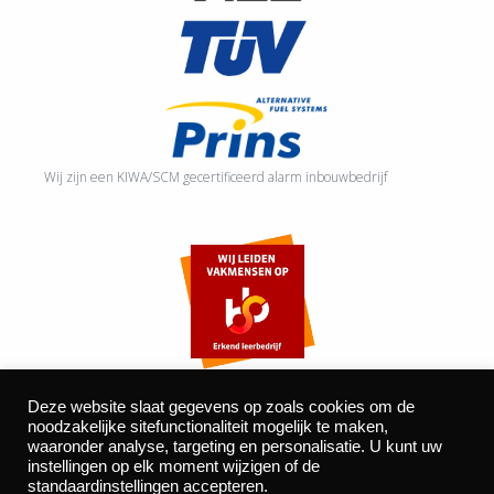
Wij zijn een KIWA/SCM gecertificeerd alarm inbouwbedrijf
Deze website slaat gegevens op zoals cookies om de
noodzakelijke sitefunctionaliteit mogelijk te maken,
waaronder analyse, targeting en personalisatie. U kunt uw
©2026 Autocentrum Bijvelds BV. De Beeke 4, 5469 DW Erp
instellingen op elk moment wijzigen of de
| website door
BOMS
standaardinstellingen accepteren.