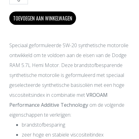
TOEVOEGEN AAN WINKELWAGEN
Speciaal geformuleerde 5W-20 synthetische motorolie
ontwikkeld om te voldoen aan de eisen van de Dodge
RAM 5.7L Hemi Motor. Deze brandstofbesparende
synthetische motorolie is geformuleerd met speciaal
geselecteerde synthetische basisoliën met een hoge
viscositeitsindex in combinatie met
VROOAM
Performance Additive Technology
om de volgende
eigenschappen te verkrijgen:
brandstofbesparing
zeer hoge en stabiele viscositeitindex