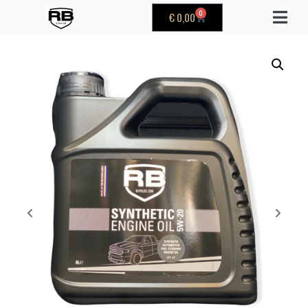
0
€
0,00