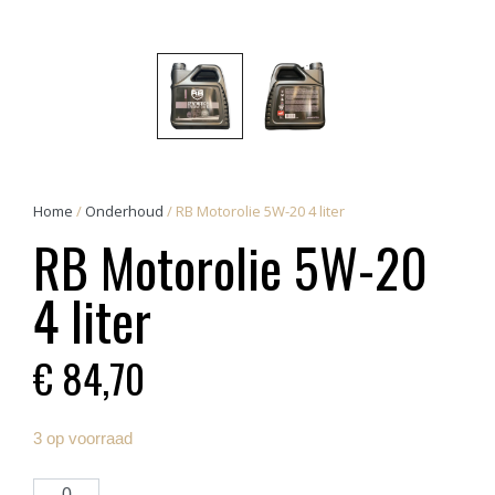
Home
/
Onderhoud
/ RB Motorolie 5W-20 4 liter
RB Motorolie 5W-20
4 liter
€
84,70
3 op voorraad