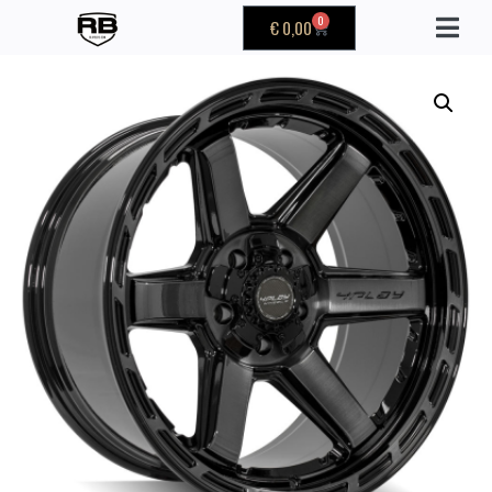
0
€
0,00