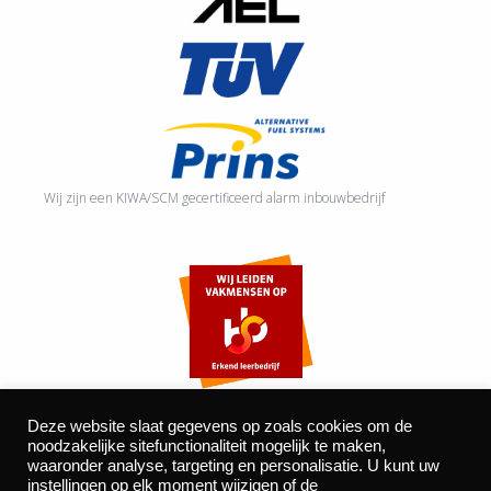
Wij zijn een KIWA/SCM gecertificeerd alarm inbouwbedrijf
Deze website slaat gegevens op zoals cookies om de
noodzakelijke sitefunctionaliteit mogelijk te maken,
waaronder analyse, targeting en personalisatie. U kunt uw
©2026 Autocentrum Bijvelds BV. De Beeke 4, 5469 DW Erp
instellingen op elk moment wijzigen of de