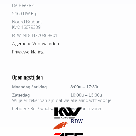
De Beeke 4
5469 DW Erp
Noord Brabant
KvK: 16079339
BTW: NL804370369B01
Algemene Voorwaarden
Privacyverklaring
Openingstijden
Maandag / vrijdag
8:00u – 17:30u
Zaterdag
10:00u – 13:00u
Wil je er zeker van zijn dat we alle aandacht voor je
hebben? Bel / whatsapp ons even van tevoren.