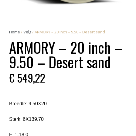
Home
/
Velg
/ ARMORY – 20 inch – 9.50 – Desert sand
ARMORY – 20 inch –
9.50 – Desert sand
€
549,22
Breedte:
9.50X20
Sterk:
6X139.70
ET:
-18.0