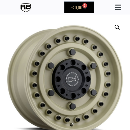
0
€
0,00