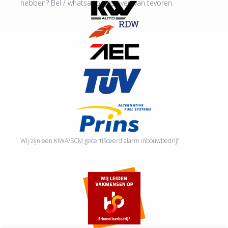
hebben? Bel / whatsapp ons even van tevoren.
Wij zijn een KIWA/SCM gecertificeerd alarm inbouwbedrijf