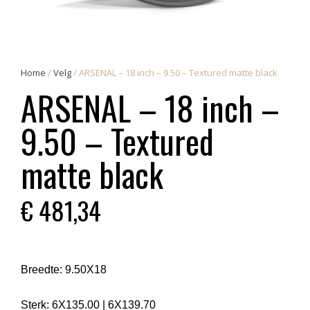
Home
/
Velg
/ ARSENAL – 18 inch – 9.50 – Textured matte black
ARSENAL – 18 inch –
9.50 – Textured
matte black
€
481,34
Breedte:
9.50X18
Sterk:
6X135.00
|
6X139.70