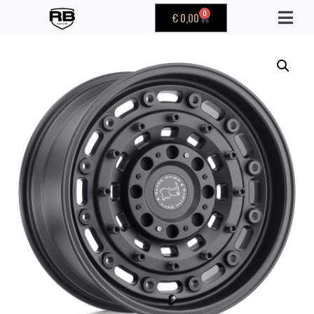
0
€
0,00