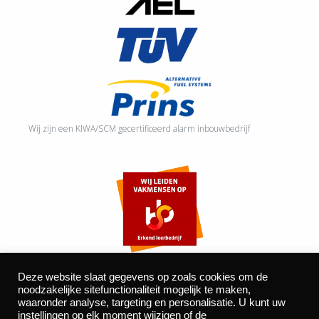
Wij zijn een KIWA/SCM gecertificeerd alarm inbouwbedrijf
Deze website slaat gegevens op zoals cookies om de
noodzakelijke sitefunctionaliteit mogelijk te maken,
waaronder analyse, targeting en personalisatie. U kunt uw
©2026 Autocentrum Bijvelds BV. De Beeke 4, 5469 DW Erp
instellingen op elk moment wijzigen of de