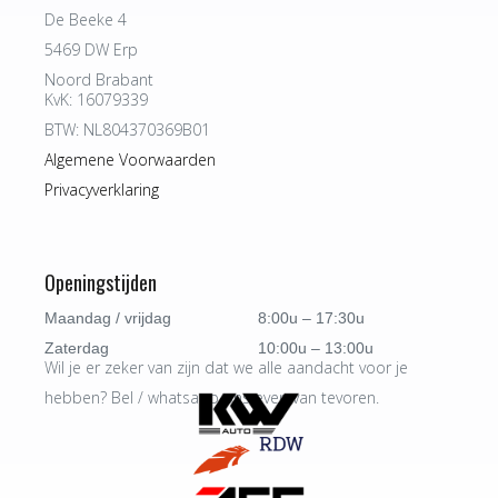
De Beeke 4
5469 DW Erp
Noord Brabant
KvK: 16079339
BTW: NL804370369B01
Algemene Voorwaarden
Privacyverklaring
Openingstijden
Maandag / vrijdag
8:00u – 17:30u
Zaterdag
10:00u – 13:00u
Wil je er zeker van zijn dat we alle aandacht voor je
hebben? Bel / whatsapp ons even van tevoren.