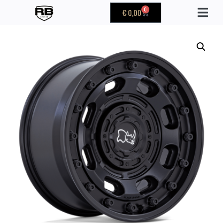
0
€
0,00