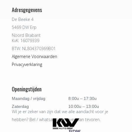
Adresgegevens
De Beeke 4
5469 DW Erp
Noord Brabant
KvK: 16079339
BTW: NL804370369B01
Algemene Voorwaarden
Privacyverklaring
Openingstijden
Maandag / vrijdag
8:00u – 17:30u
Zaterdag
10:00u – 13:00u
Wil je er zeker van zijn dat we alle aandacht voor je
hebben? Bel / whatsapp ons even van tevoren.