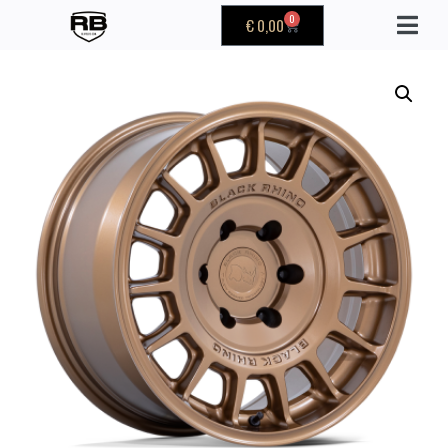
0
€
0,00