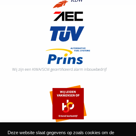
Wij zijn een KIWA/SCM gecertificeerd alarm inbouwbedrijf
Deze website slaat gegevens op zoals cookies om de