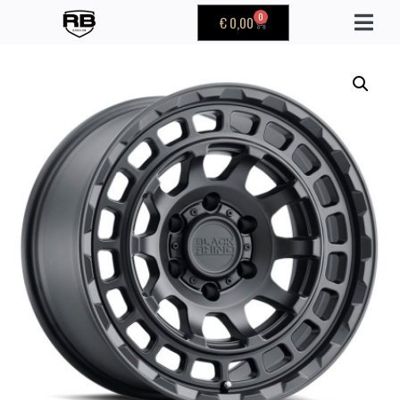
0
€
0,00