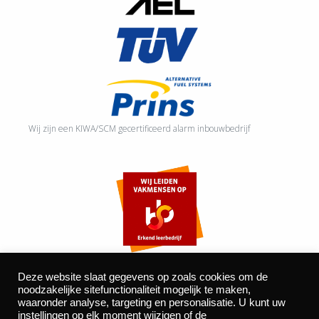
Wij zijn een KIWA/SCM gecertificeerd alarm inbouwbedrijf
Deze website slaat gegevens op zoals cookies om de
noodzakelijke sitefunctionaliteit mogelijk te maken,
waaronder analyse, targeting en personalisatie. U kunt uw
©2026 Autocentrum Bijvelds BV. De Beeke 4, 5469 DW Erp
instellingen op elk moment wijzigen of de