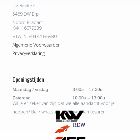
De Beeke 4
5469 DW Erp
Noord Brabant
KvK: 16079339
BTW: NL804370369B01
Algemene Voorwaarden
Privacyverklaring
Openingstijden
Maandag / vrijdag
8:00u – 17:30u
Zaterdag
10:00u – 13:00u
Wil je er zeker van zijn dat we alle aandacht voor je
hebben? Bel / whatsapp ons even van tevoren.