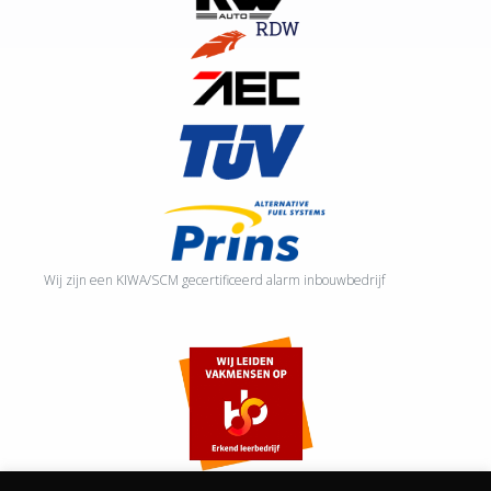
Wij zijn een KIWA/SCM gecertificeerd alarm inbouwbedrijf