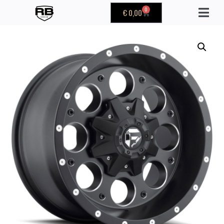
0
€
0,00