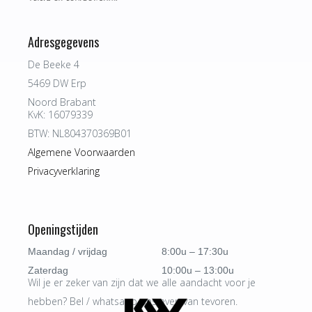
Adresgegevens
De Beeke 4
5469 DW Erp
Noord Brabant
KvK: 16079339
BTW: NL804370369B01
Algemene Voorwaarden
Privacyverklaring
Openingstijden
Maandag / vrijdag
8:00u – 17:30u
Zaterdag
10:00u – 13:00u
Wil je er zeker van zijn dat we alle aandacht voor je
hebben? Bel / whatsapp ons even van tevoren.