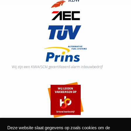
Wij zijn een KIWA/SCM gecertificeerd alarm inbouwbedrijf
Deze website slaat gegevens op zoals cookies om de