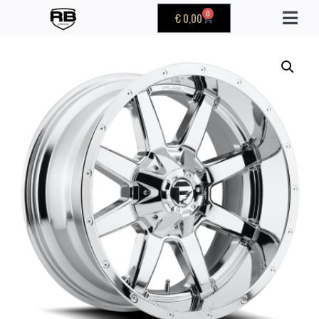
0
€
0,00