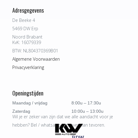
Adresgegevens
De Beeke 4
5469 DW Erp
Noord Brabant
KvK: 16079339
BTW: NL804370369B01
Algemene Voorwaarden
Privacyverklaring
Openingstijden
Maandag / vrijdag
8:00u – 17:30u
Zaterdag
10:00u – 13:00u
Wil je er zeker van zijn dat we alle aandacht voor je
hebben? Bel / whatsapp ons even van tevoren.