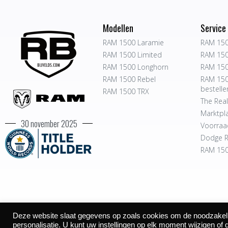
Modellen
Service
RAM 1500 Laramie
RAM 150
RAM 1500 Limited
RAM 150
RAM 1500 Longhorn
RAM 150
RAM 1500 Rebel
RAM 150
bestelle
RAM 1500 TRX
The Real
Marktpl
30 november 2025
Voorraa
Dodge R
RAM 150
Deze website slaat gegevens op zoals cookies om de noodzakelijk
©2026
personalisatie. U kunt uw instellingen op elk moment wijzigen of 