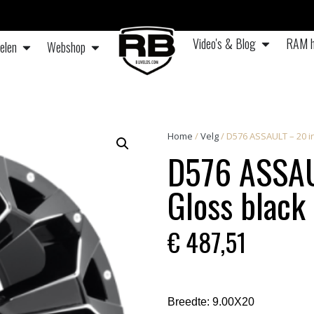
Video's & Blog
RAM h
elen
Webshop
Home
/
Velg
/ D576 ASSAULT – 20 in
D576 ASSAU
Gloss black
€
487,51
Breedte:
9.00X20