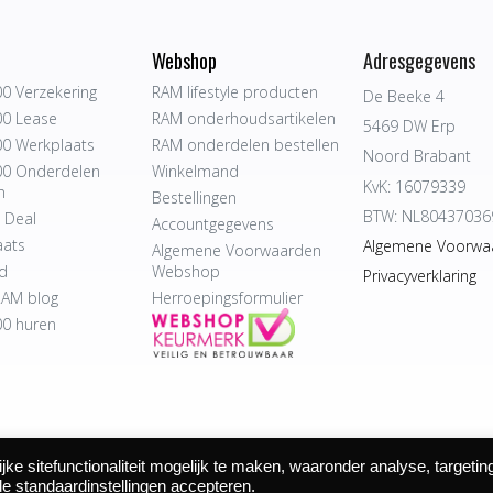
Webshop
Adresgegevens
0 Verzekering
RAM lifestyle producten
De Beeke 4
0 Lease
RAM onderhoudsartikelen
5469 DW Erp
0 Werkplaats
RAM onderdelen bestellen
Noord Brabant
0 Onderdelen
Winkelmand
KvK: 16079339
n
Bestellingen
BTW: NL80437036
 Deal
Accountgegevens
aats
Algemene Voorwa
Algemene Voorwaarden
d
Webshop
Privacyverklaring
AM blog
Herroepingsformulier
0 huren
e sitefunctionaliteit mogelijk te maken, waaronder analyse, targetin
 Autocentrum Bijvelds BV. De Beeke 4, 5469 DW Erp | website door
de standaardinstellingen accepteren.