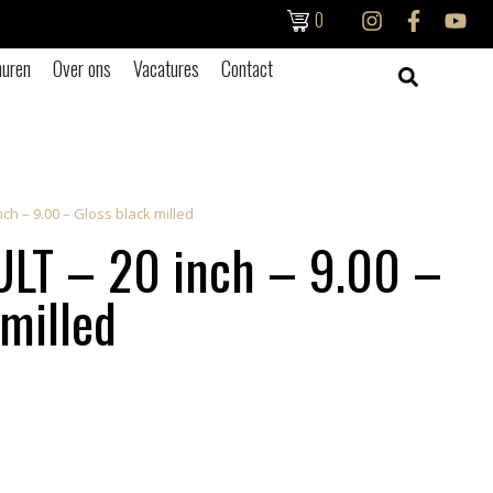
0
uren
Over ons
Vacatures
Contact
ch – 9.00 – Gloss black milled
LT – 20 inch – 9.00 –
 milled