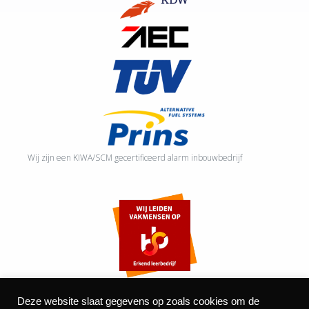
Wij zijn een KIWA/SCM gecertificeerd alarm inbouwbedrijf
Deze website slaat gegevens op zoals cookies om de