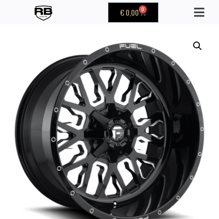
0
€
0,00