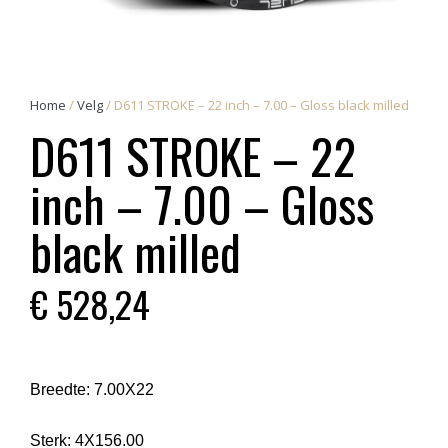
Home
/
Velg
/ D611 STROKE – 22 inch – 7.00 – Gloss black milled
D611 STROKE – 22
inch – 7.00 – Gloss
black milled
€
528,24
Breedte:
7.00X22
Sterk:
4X156.00