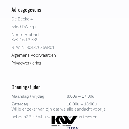
Adresgegevens
De Beeke 4
5469 DW Erp
Noord Brabant
KvK: 16079339
BTW: NL804370369B01
Algemene Voorwaarden
Privacyverklaring
Openingstijden
Maandag / vrijdag
8:00u – 17:30u
Zaterdag
10:00u – 13:00u
Wil je er zeker van zijn dat we alle aandacht voor je
hebben? Bel / whatsapp ons even van tevoren.