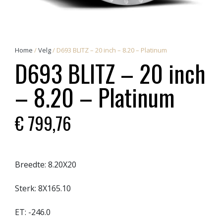
Home
/
Velg
/ D693 BLITZ – 20 inch – 8.20 – Platinum
D693 BLITZ – 20 inch
– 8.20 – Platinum
€
799,76
Breedte:
8.20X20
Sterk:
8X165.10
ET:
-246.0