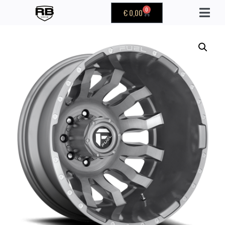
0
€
0,00