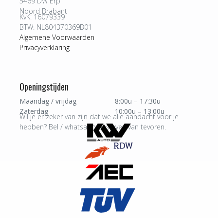
5469 DW Erp
Noord Brabant
KvK: 16079339
BTW: NL804370369B01
Algemene Voorwaarden
Privacyverklaring
Openingstijden
Maandag / vrijdag
8:00u – 17:30u
Zaterdag
10:00u – 13:00u
Wil je er zeker van zijn dat we alle aandacht voor je
hebben? Bel / whatsapp ons even van tevoren.