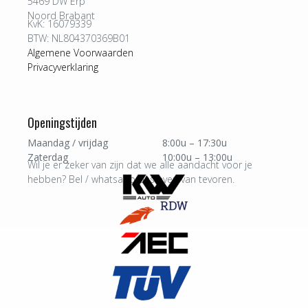
5469 DW Erp
Noord Brabant
KvK: 16079339
BTW: NL804370369B01
Algemene Voorwaarden
Privacyverklaring
Openingstijden
Maandag / vrijdag
8:00u – 17:30u
Zaterdag
10:00u – 13:00u
Wil je er zeker van zijn dat we alle aandacht voor je
hebben? Bel / whatsapp ons even van tevoren.