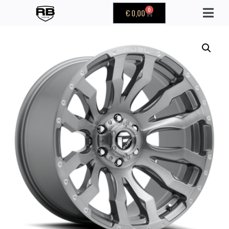
0
€
0,00