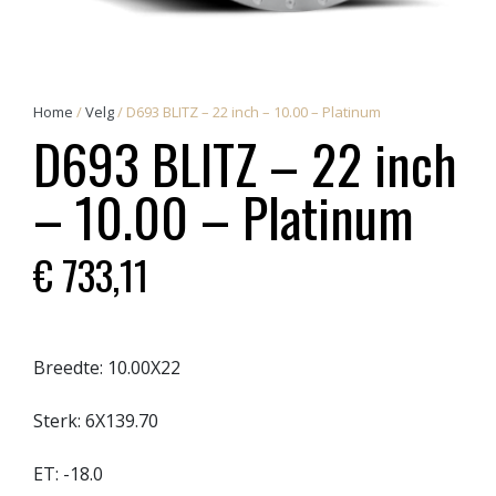
Home
/
Velg
/ D693 BLITZ – 22 inch – 10.00 – Platinum
D693 BLITZ – 22 inch
– 10.00 – Platinum
€
733,11
Breedte:
10.00X22
Sterk:
6X139.70
ET:
-18.0