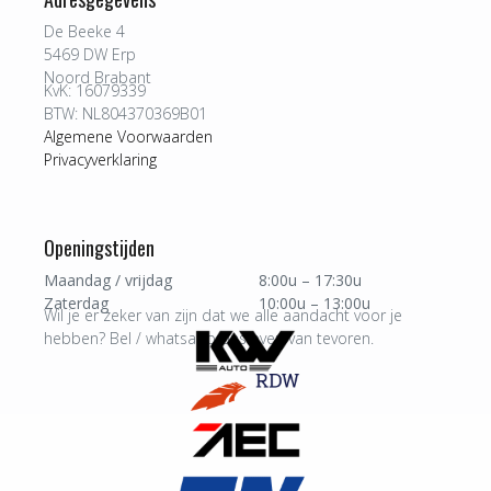
De Beeke 4
5469 DW Erp
Noord Brabant
KvK: 16079339
BTW: NL804370369B01
Algemene Voorwaarden
Privacyverklaring
Openingstijden
Maandag / vrijdag
8:00u – 17:30u
Zaterdag
10:00u – 13:00u
Wil je er zeker van zijn dat we alle aandacht voor je
hebben? Bel / whatsapp ons even van tevoren.