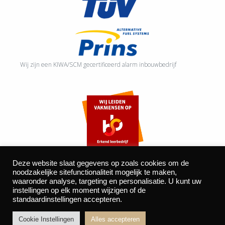
Wij zijn een KIWA/SCM gecertificeerd alarm inbouwbedrijf
Deze website slaat gegevens op zoals cookies om de
noodzakelijke sitefunctionaliteit mogelijk te maken,
waaronder analyse, targeting en personalisatie. U kunt uw
©2026 Autocentrum Bijvelds BV. De Beeke 4, 5469 DW Erp
instellingen op elk moment wijzigen of de
standaardinstellingen accepteren.
| website door
BOMS
Cookie Instellingen
Alles accepteren