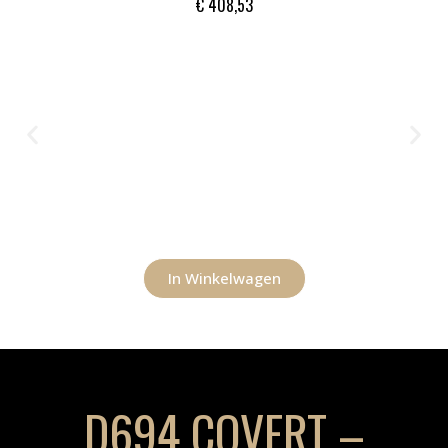
€
408,53
In Winkelwagen
D694 COVERT –