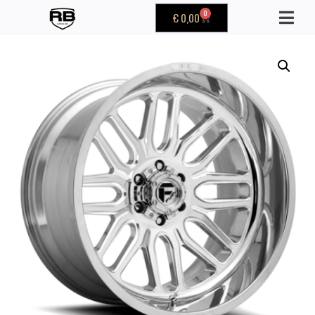
0
€
0,00