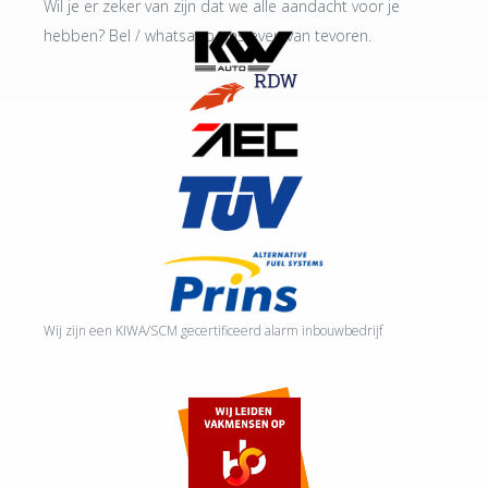
Wil je er zeker van zijn dat we alle aandacht voor je
hebben? Bel / whatsapp ons even van tevoren.
Wij zijn een KIWA/SCM gecertificeerd alarm inbouwbedrijf