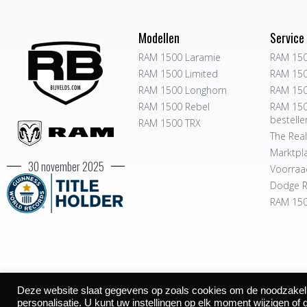
Modellen
Service
RAM 1500 Laramie
RAM 150
RAM 1500 Limited
RAM 150
RAM 1500 Longhorn
RAM 150
RAM 1500 Rebel
RAM 150
bestelle
RAM 1500 TRX
The Real
Marktpl
30 november 2025
Voorraa
Dodge R
RAM 150
Deze website slaat gegevens op zoals cookies om de noodzakelijk
©2026
personalisatie. U kunt uw instellingen op elk moment wijzigen of 