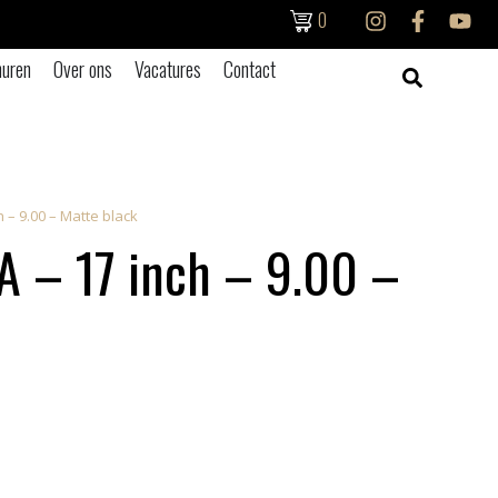
0
uren
Over ons
Vacatures
Contact
h – 9.00 – Matte black
A – 17 inch – 9.00 –