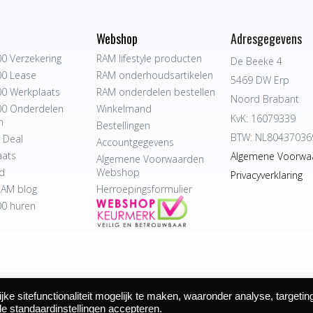
Webshop
Adresgegevens
0 Verzekering
RAM lifestyle producten
De Beeke 4
0 Lease
RAM onderhoudsartikelen
5469 DW Erp
0 Werkplaats
RAM onderdelen bestellen
Noord Brabant
0 Onderdelen
Winkelmand
KvK: 16079339
n
Bestellingen
BTW: NL80437036
 Deal
Accountgegevens
aats
Algemene Voorwa
Algemene Voorwaarden
d
Webshop
Privacyverklaring
AM blog
Herroepingsformulier
0 huren
e sitefunctionaliteit mogelijk te maken, waaronder analyse, targetin
 Autocentrum Bijvelds BV. De Beeke 4, 5469 DW Erp | website door
de standaardinstellingen accepteren.