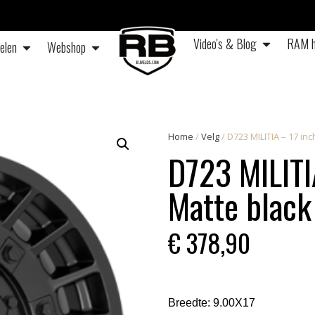
Video's & Blog
RAM h
elen
Webshop
Home
/
Velg
/ D723 MILITIA – 17 inc
D723 MILITI
Matte black
€
378,90
Breedte:
9.00X17