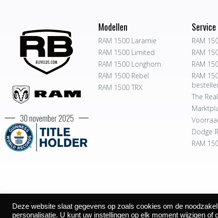
Modellen
Service
RAM 1500 Laramie
RAM 150
RAM 1500 Limited
RAM 150
RAM 1500 Longhorn
RAM 150
RAM 1500 Rebel
RAM 150
bestelle
RAM 1500 TRX
The Real
Marktpl
30 november 2025
Voorraa
Dodge R
RAM 150
Deze website slaat gegevens op zoals cookies om de noodzakelijk
©2026
personalisatie. U kunt uw instellingen op elk moment wijzigen of 