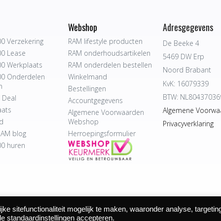
Webshop
Adresgegevens
0 Verzekering
RAM lifestyle producten
De Beeke 4
0 Lease
RAM onderhoudsartikelen
5469 DW Erp
0 Werkplaats
RAM onderdelen bestellen
Noord Brabant
0 Onderdelen
Winkelmand
KvK: 16079339
n
Bestellingen
BTW: NL80437036
 Deal
Accountgegevens
aats
Algemene Voorwa
Algemene Voorwaarden
d
Webshop
Privacyverklaring
AM blog
Herroepingsformulier
0 huren
e sitefunctionaliteit mogelijk te maken, waaronder analyse, targetin
 Autocentrum Bijvelds BV. De Beeke 4, 5469 DW Erp | website door
de standaardinstellingen accepteren.