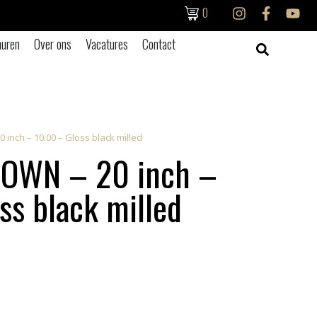
0
uren
Over ons
Vacatures
Contact
inch – 10.00 – Gloss black milled
OWN – 20 inch –
ss black milled