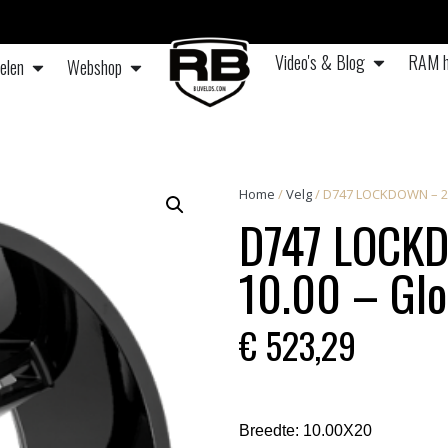
Video's & Blog
RAM h
elen
Webshop
Home
/
Velg
/ D747 LOCKDOWN – 20 
D747 LOCKD
10.00 – Glo
€
523,29
Breedte:
10.00X20