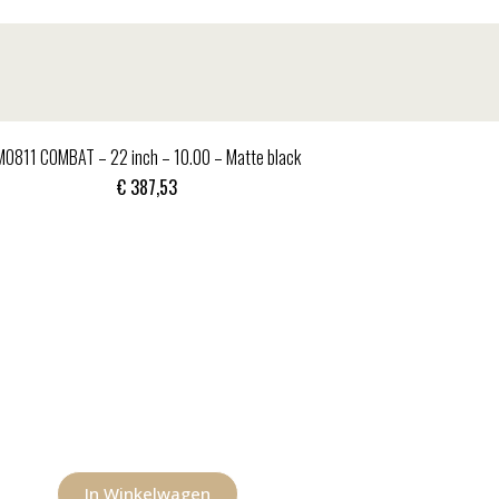
MO811 COMBAT – 22 inch – 10.00 – Matte black
€
387,53
In Winkelwagen