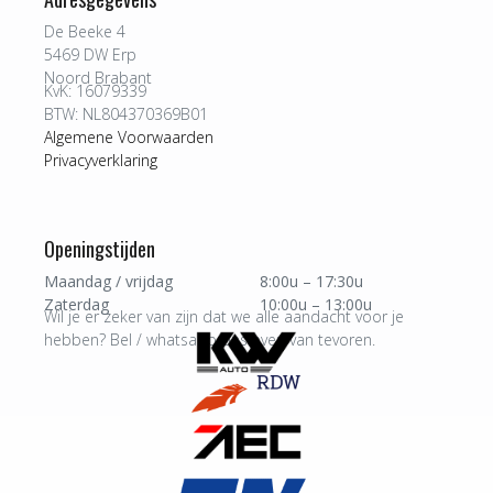
De Beeke 4
5469 DW Erp
Noord Brabant
KvK: 16079339
BTW: NL804370369B01
Algemene Voorwaarden
Privacyverklaring
Openingstijden
Maandag / vrijdag
8:00u – 17:30u
Zaterdag
10:00u – 13:00u
Wil je er zeker van zijn dat we alle aandacht voor je
hebben? Bel / whatsapp ons even van tevoren.