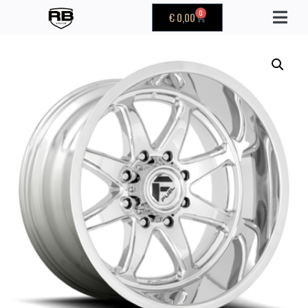
0
€
0,00