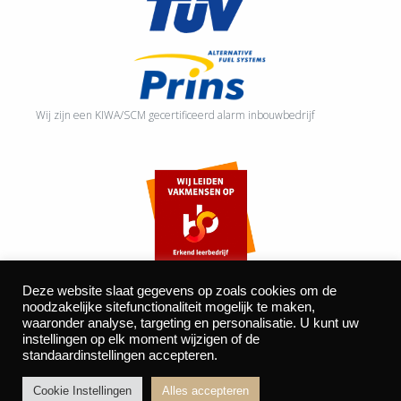
Wij zijn een KIWA/SCM gecertificeerd alarm inbouwbedrijf
Deze website slaat gegevens op zoals cookies om de
noodzakelijke sitefunctionaliteit mogelijk te maken,
waaronder analyse, targeting en personalisatie. U kunt uw
©2026 Autocentrum Bijvelds BV. De Beeke 4, 5469 DW Erp
instellingen op elk moment wijzigen of de
standaardinstellingen accepteren.
| website door
BOMS
Cookie Instellingen
Alles accepteren