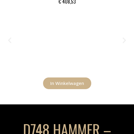
€
408,53
In Winkelwagen
D748 HAMMER –