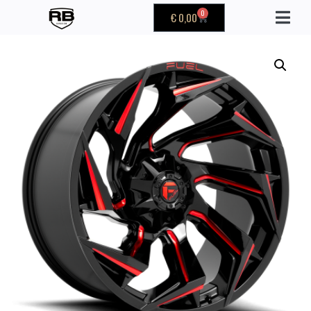
0
€
0,00