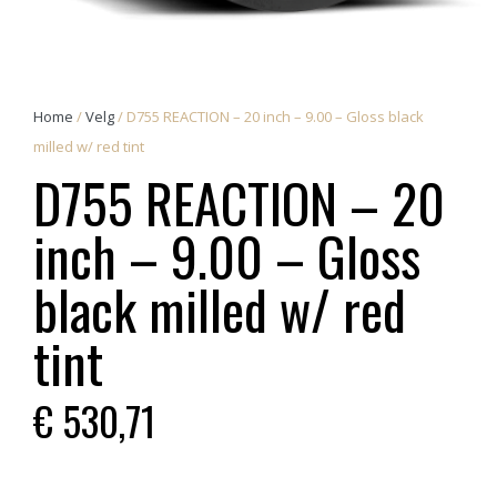
Home
/
Velg
/ D755 REACTION – 20 inch – 9.00 – Gloss black
milled w/ red tint
D755 REACTION – 20
inch – 9.00 – Gloss
black milled w/ red
tint
€
530,71