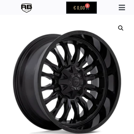
0
€
0,00