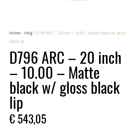
Home
/
Velg
/ D796 ARC – 20 inch – 10.00 – Matte black w/ gloss
black lip
D796 ARC – 20 inch
– 10.00 – Matte
black w/ gloss black
lip
€
543,05