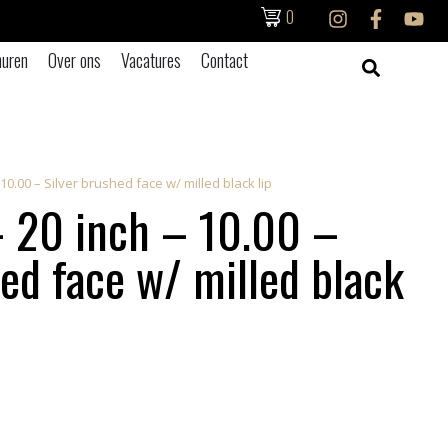
0
uren
Over ons
Vacatures
Contact
10.00 – Silver brushed face w/ milled black lip
 20 inch – 10.00 –
hed face w/ milled black