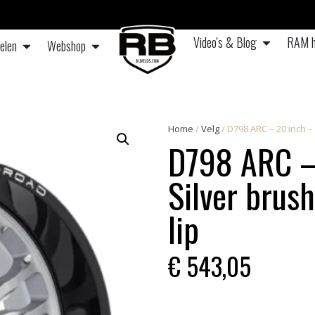
Video's & Blog
RAM h
elen
Webshop
Home
/
Velg
/ D798 ARC – 20 inch – 
D798 ARC –
Silver brus
lip
€
543,05