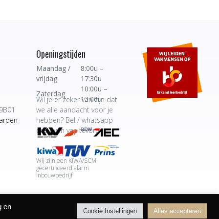
Openingstijden
Maandag /
8:00u –
vrijdag
17:30u
10:00u –
Zaterdag
13:00u
Wil je er zeker van zijn dat
9B01
we alle aandacht voor je
arden
hebben? Bel / whatsapp
ons even van tevoren.
Wij zijn een KIWA/SCM
gecertificeerd alarm
inbouwbedrijf
g en
Cookie Instellingen
Alles accepteren
BOMS