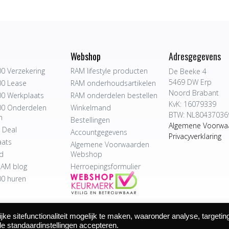
Webshop
Adresgegevens
0 Verzekering
RAM lifestyle producten
De Beeke 4
5469 DW Erp
0 Lease
RAM onderhoudsartikelen
Noord Brabant
0 Werkplaats
RAM onderdelen bestellen
KvK: 16079339
0 Onderdelen
Winkelmand
BTW: NL80437036
n
Bestellingen
Algemene Voorwa
 Deal
Accountgegevens
Privacyverklaring
aats
Algemene Voorwaarden
d
Webshop
AM blog
Herroepingsformulier
0 huren
e sitefunctionaliteit mogelijk te maken, waaronder analyse, targetin
 Autocentrum Bijvelds BV. De Beeke 4, 5469 DW Erp | website door
de standaardinstellingen accepteren.