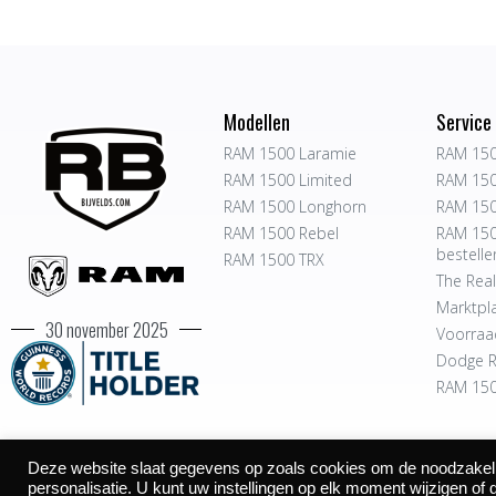
Modellen
Service
RAM 1500 Laramie
RAM 150
RAM 1500 Limited
RAM 150
RAM 1500 Longhorn
RAM 150
RAM 1500 Rebel
RAM 150
bestelle
RAM 1500 TRX
The Real
Marktpl
30 november 2025
Voorraa
Dodge R
RAM 150
Deze website slaat gegevens op zoals cookies om de noodzakelijk
©2026
personalisatie. U kunt uw instellingen op elk moment wijzigen of 