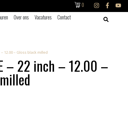
0
uren
Over ons
Vacatures
Contact
 – 12.00 – Gloss black milled
 – 22 inch – 12.00 –
 milled