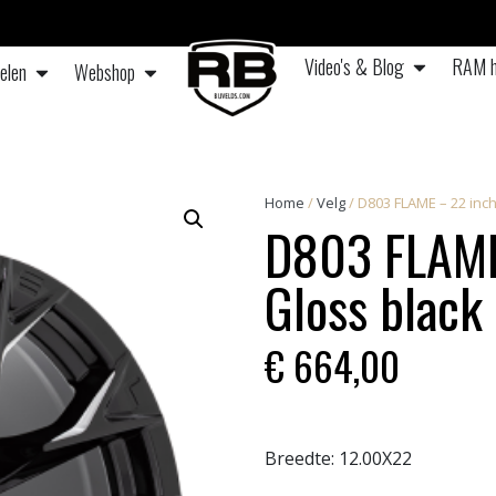
Video's & Blog
RAM h
elen
Webshop
Home
/
Velg
/ D803 FLAME – 22 inch
D803 FLAME
Gloss black
€
664,00
Breedte:
12.00X22