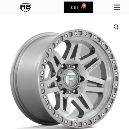
0
€
0,00