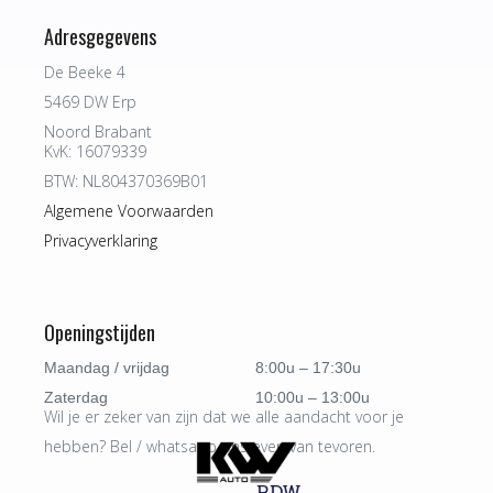
Adresgegevens
De Beeke 4
5469 DW Erp
Noord Brabant
KvK: 16079339
BTW: NL804370369B01
Algemene Voorwaarden
Privacyverklaring
Openingstijden
Maandag / vrijdag
8:00u – 17:30u
Zaterdag
10:00u – 13:00u
Wil je er zeker van zijn dat we alle aandacht voor je
hebben? Bel / whatsapp ons even van tevoren.