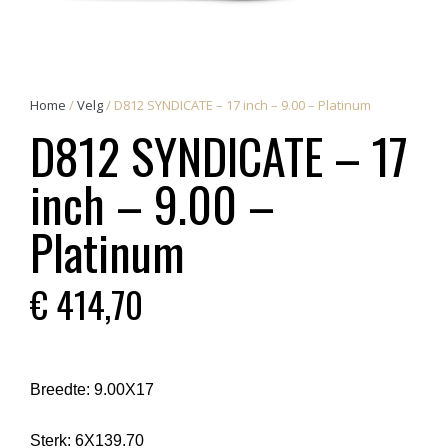
Home
/
Velg
/ D812 SYNDICATE – 17 inch – 9.00 – Platinum
D812 SYNDICATE – 17
inch – 9.00 –
Platinum
€
414,70
Breedte:
9.00X17
Sterk:
6X139.70