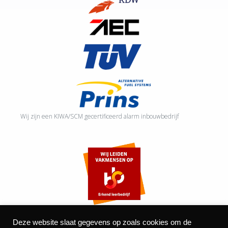
Wij zijn een KIWA/SCM gecertificeerd alarm inbouwbedrijf
Deze website slaat gegevens op zoals cookies om de