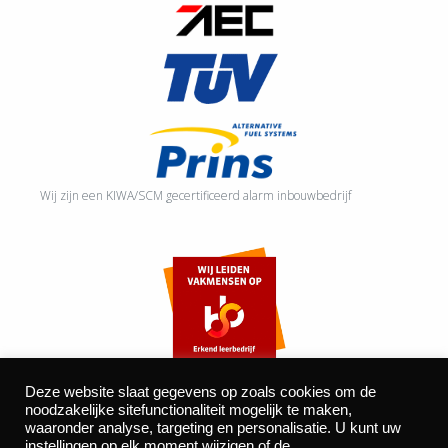
Wij zijn een KIWA/SCM gecertificeerd alarm inbouwbedrijf
Deze website slaat gegevens op zoals cookies om de
noodzakelijke sitefunctionaliteit mogelijk te maken,
waaronder analyse, targeting en personalisatie. U kunt uw
©2026 Autocentrum Bijvelds BV. De Beeke 4, 5469 DW Erp
instellingen op elk moment wijzigen of de