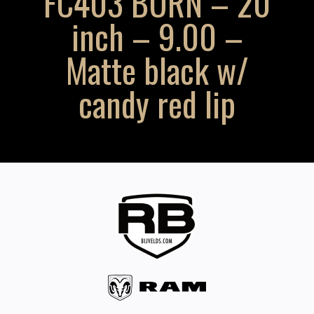
FC403 BURN – 20
inch – 9.00 –
Matte black w/
candy red lip