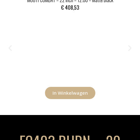
MO811 COMBAT – 22 inch – 12.00 – Matte black
€
408,53
In Winkelwagen