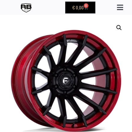
0
€
0,00