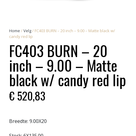
Home
/
Velg
/ FC403 BURN – 20 inch – 9.00 – Matte black w/
candy red lip
FC403 BURN – 20
inch – 9.00 – Matte
black w/ candy red lip
€
520,83
Breedte:
9.00X20
Sterk:
6X135.00