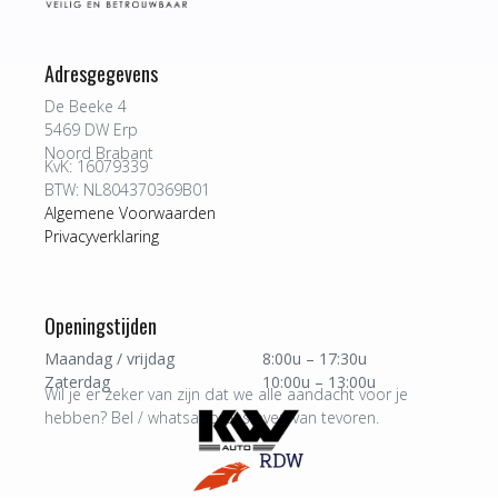
Adresgegevens
De Beeke 4
5469 DW Erp
Noord Brabant
KvK: 16079339
BTW: NL804370369B01
Algemene Voorwaarden
Privacyverklaring
Openingstijden
Maandag / vrijdag
8:00u – 17:30u
Zaterdag
10:00u – 13:00u
Wil je er zeker van zijn dat we alle aandacht voor je
hebben? Bel / whatsapp ons even van tevoren.