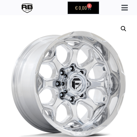
0
€
0,00