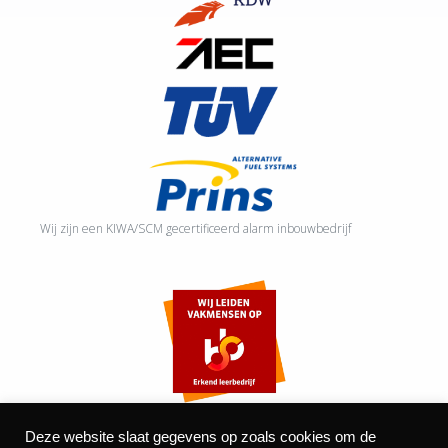
Wij zijn een KIWA/SCM gecertificeerd alarm inbouwbedrijf
Deze website slaat gegevens op zoals cookies om de