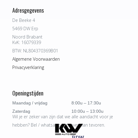
Adresgegevens
De Beeke 4
5469 DW Erp
Noord Brabant
KvK: 16079339
BTW: NL804370369B01
Algemene Voorwaarden
Privacyverklaring
Openingstijden
Maandag / vrijdag
8:00u – 17:30u
Zaterdag
10:00u – 13:00u
Wil je er zeker van zijn dat we alle aandacht voor je
hebben? Bel / whatsapp ons even van tevoren.