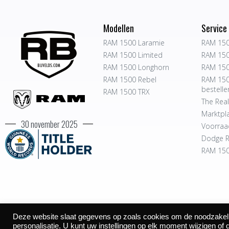
Modellen
Service
RAM 1500 Laramie
RAM 150
RAM 1500 Limited
RAM 150
RAM 1500 Longhorn
RAM 150
RAM 1500 Rebel
RAM 150
bestelle
RAM 1500 TRX
The Real
Marktpl
30 november 2025
Voorraa
Dodge R
RAM 150
Deze website slaat gegevens op zoals cookies om de noodzakelijk
©2026
personalisatie. U kunt uw instellingen op elk moment wijzigen of 