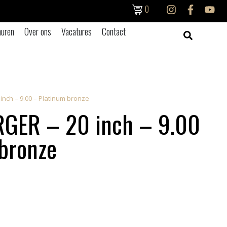
0
uren
Over ons
Vacatures
Contact
inch – 9.00 – Platinum bronze
GER – 20 inch – 9.00
bronze