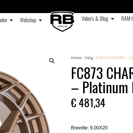
Video's & Blog
RAM h
elen
Webshop
Home
/
Velg
/ FC873 CHARGER – 20 
FC873 CHAR
– Platinum 
€
481,34
Breedte:
9.00X20