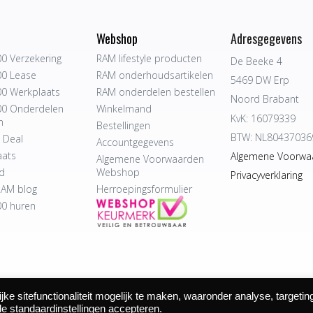
Webshop
Adresgegevens
0 Verzekering
RAM lifestyle producten
De Beeke 4
0 Lease
RAM onderhoudsartikelen
5469 DW Erp
0 Werkplaats
RAM onderdelen bestellen
Noord Brabant
0 Onderdelen
Winkelmand
KvK: 16079339
n
Bestellingen
BTW: NL80437036
 Deal
Accountgegevens
aats
Algemene Voorwa
Algemene Voorwaarden
d
Webshop
Privacyverklaring
AM blog
Herroepingsformulier
0 huren
e sitefunctionaliteit mogelijk te maken, waaronder analyse, targetin
 Autocentrum Bijvelds BV. De Beeke 4, 5469 DW Erp | website door
de standaardinstellingen accepteren.