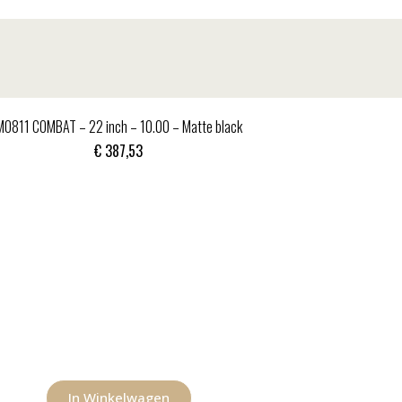
MO811 COMBAT – 22 inch – 10.00 – Matte black
€
387,53
In Winkelwagen