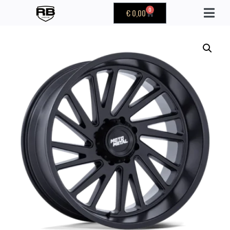
0
€
0,00