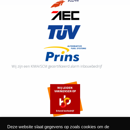
Wij zijn een KIWA/SCM gecertificeerd alarm inbouwbedrijf
Deze website slaat gegevens op zoals cookies om de