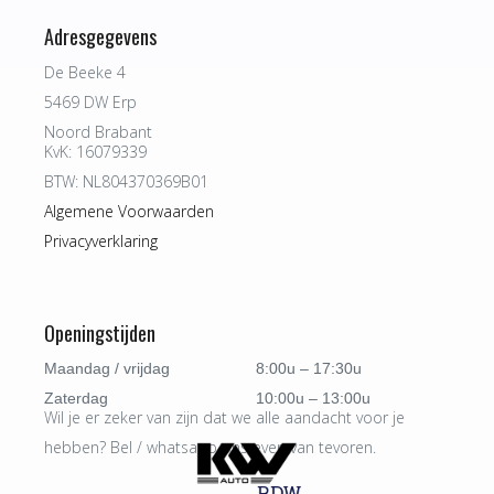
Adresgegevens
De Beeke 4
5469 DW Erp
Noord Brabant
KvK: 16079339
BTW: NL804370369B01
Algemene Voorwaarden
Privacyverklaring
Openingstijden
Maandag / vrijdag
8:00u – 17:30u
Zaterdag
10:00u – 13:00u
Wil je er zeker van zijn dat we alle aandacht voor je
hebben? Bel / whatsapp ons even van tevoren.