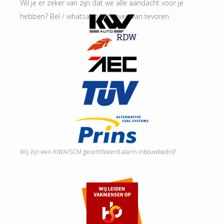
Wil je er zeker van zijn dat we alle aandacht voor je
hebben? Bel / whatsapp ons even van tevoren.
Wij zijn een KIWA/SCM gecertificeerd alarm inbouwbedrijf