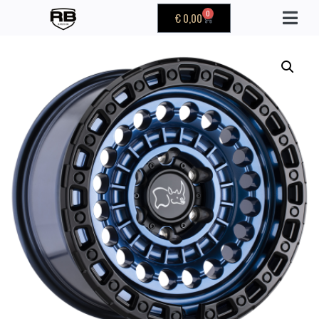
0
€
0,00