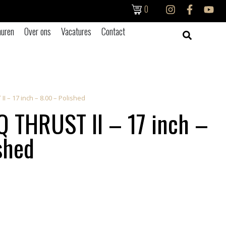
0
uren
Over ons
Vacatures
Contact
 – 17 inch – 8.00 – Polished
 THRUST II – 17 inch –
shed