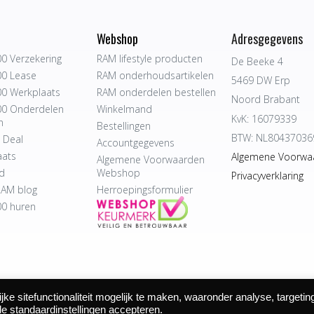
Webshop
Adresgegevens
0 Verzekering
RAM lifestyle producten
De Beeke 4
0 Lease
RAM onderhoudsartikelen
5469 DW Erp
0 Werkplaats
RAM onderdelen bestellen
Noord Brabant
0 Onderdelen
Winkelmand
KvK: 16079339
n
Bestellingen
BTW: NL80437036
 Deal
Accountgegevens
aats
Algemene Voorwa
Algemene Voorwaarden
d
Webshop
Privacyverklaring
AM blog
Herroepingsformulier
0 huren
e sitefunctionaliteit mogelijk te maken, waaronder analyse, targetin
 Autocentrum Bijvelds BV. De Beeke 4, 5469 DW Erp | website door
de standaardinstellingen accepteren.