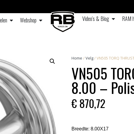
Video's & Blog
RAM h
elen
Webshop
Home
/
Velg
/ VN505 TORQ THRUST II
VN505 TORQ
8.00 – Poli
€
870,72
Breedte:
8.00X17