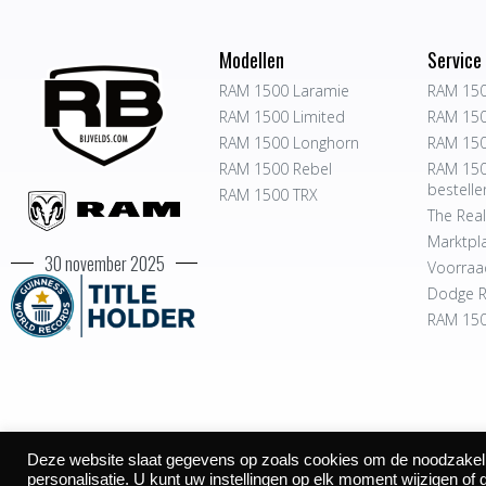
Modellen
Service
RAM 1500 Laramie
RAM 150
RAM 1500 Limited
RAM 150
RAM 1500 Longhorn
RAM 150
RAM 1500 Rebel
RAM 150
bestelle
RAM 1500 TRX
The Real
Marktpl
30 november 2025
Voorraa
Dodge R
RAM 150
Deze website slaat gegevens op zoals cookies om de noodzakelijk
©2026
personalisatie. U kunt uw instellingen op elk moment wijzigen of 