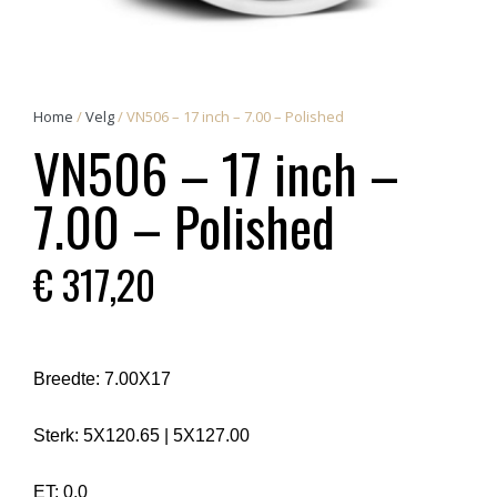
Home
/
Velg
/ VN506 – 17 inch – 7.00 – Polished
VN506 – 17 inch –
7.00 – Polished
€
317,20
Breedte:
7.00X17
Sterk:
5X120.65
|
5X127.00
ET:
0.0