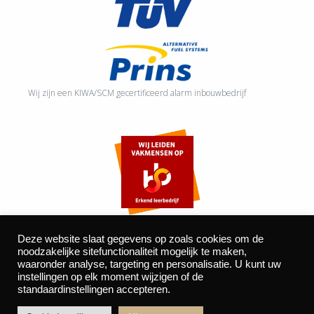
Wij zijn een KIWA/SCM gecertificeerd alarm inbouwbedrijf
Deze website slaat gegevens op zoals cookies om de
noodzakelijke sitefunctionaliteit mogelijk te maken,
waaronder analyse, targeting en personalisatie. U kunt uw
©2026 Autocentrum Bijvelds BV. De Beeke 4, 5469 DW Erp
instellingen op elk moment wijzigen of de
| website door
BOMS
standaardinstellingen accepteren.