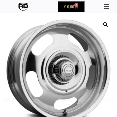
0
€
0,00