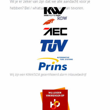
Wil je er zeker van zijn dat we alle aandacht voor je
hebben? Bel / whatsapp ons even van tevoren.
Wij zijn een KIWA/SCM gecertificeerd alarm inbouwbedrijf