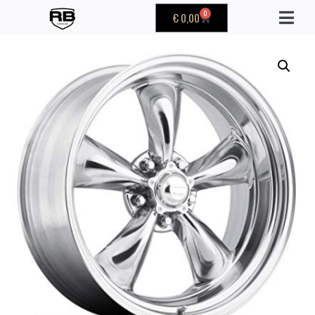
0
€
0,00