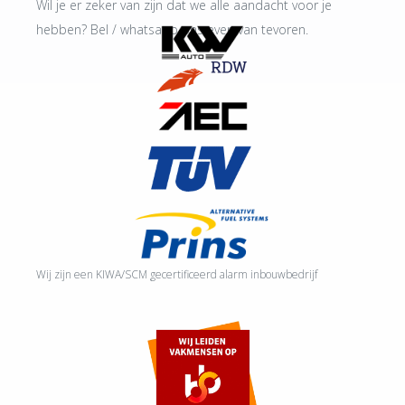
Wil je er zeker van zijn dat we alle aandacht voor je
hebben? Bel / whatsapp ons even van tevoren.
Wij zijn een KIWA/SCM gecertificeerd alarm inbouwbedrijf