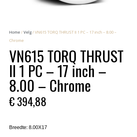
Home
/
Velg
/ VN615 TORQ THRUST II 1 PC – 17 inch – 8.00 –
Chrome
VN615 TORQ THRUST
II 1 PC – 17 inch –
8.00 – Chrome
€
394,88
Breedte:
8.00X17