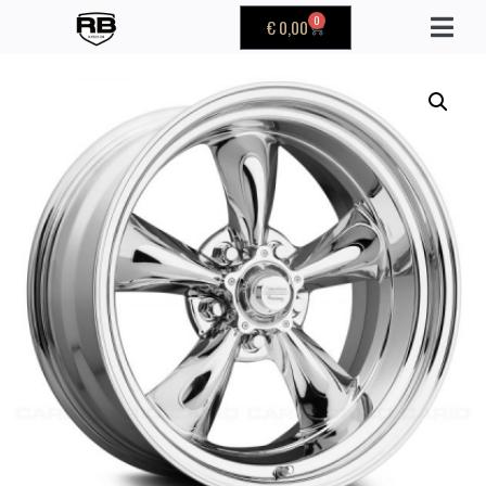
0
€
0,00