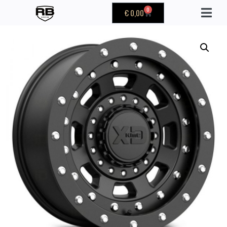
0
€
0,00