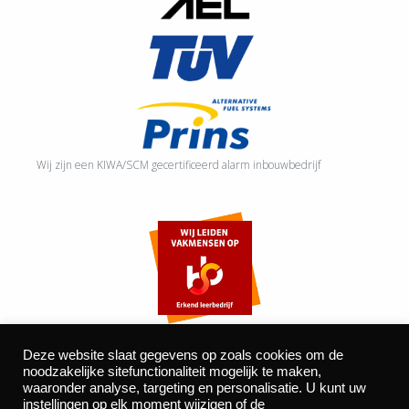
Wij zijn een KIWA/SCM gecertificeerd alarm inbouwbedrijf
Deze website slaat gegevens op zoals cookies om de
noodzakelijke sitefunctionaliteit mogelijk te maken,
waaronder analyse, targeting en personalisatie. U kunt uw
©2026 Autocentrum Bijvelds BV. De Beeke 4, 5469 DW Erp
instellingen op elk moment wijzigen of de