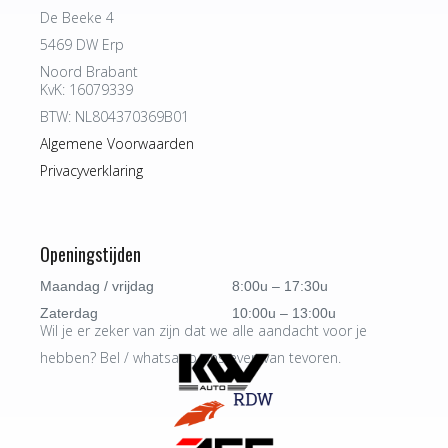
De Beeke 4
5469 DW Erp
Noord Brabant
KvK: 16079339
BTW: NL804370369B01
Algemene Voorwaarden
Privacyverklaring
Openingstijden
Maandag / vrijdag
8:00u – 17:30u
Zaterdag
10:00u – 13:00u
Wil je er zeker van zijn dat we alle aandacht voor je
hebben? Bel / whatsapp ons even van tevoren.