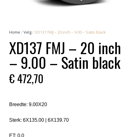
Home
/
Velg
/ XD137 FMJ – 20 inch – 9.00 – Satin black
XD137 FMJ – 20 inch
– 9.00 – Satin black
€
472,70
Breedte:
9.00X20
Sterk:
6X135.00
|
6X139.70
ET:
0.0