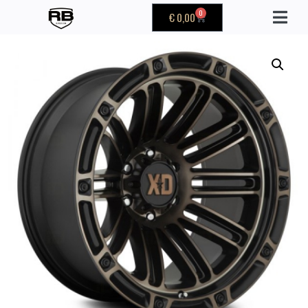
0
€
0,00