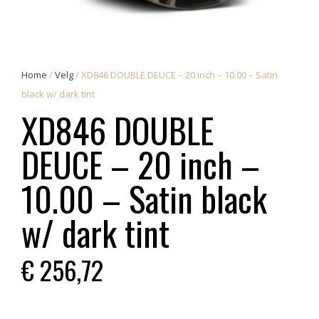
Home
/
Velg
/ XD846 DOUBLE DEUCE – 20 inch – 10.00 – Satin
black w/ dark tint
XD846 DOUBLE
DEUCE – 20 inch –
10.00 – Satin black
w/ dark tint
€
256,72