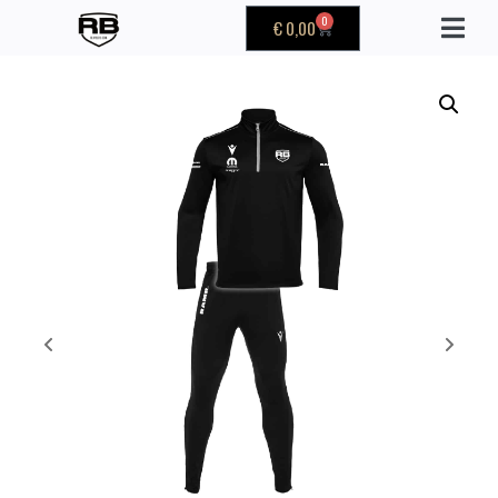
0
€
0,00