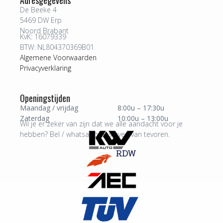
De Beeke 4
5469 DW Erp
Noord Brabant
KvK: 16079339
BTW: NL804370369B01
Algemene Voorwaarden
Privacyverklaring
Openingstijden
Maandag / vrijdag
8:00u – 17:30u
Zaterdag
10:00u – 13:00u
Wil je er zeker van zijn dat we alle aandacht voor je
hebben? Bel / whatsapp ons even van tevoren.