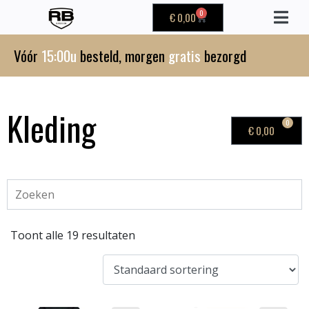
0
€
0,00
Vóór
15:00u
besteld, morgen
gratis
bezorgd
Kleding
0
€
0,00
Toont alle 19 resultaten