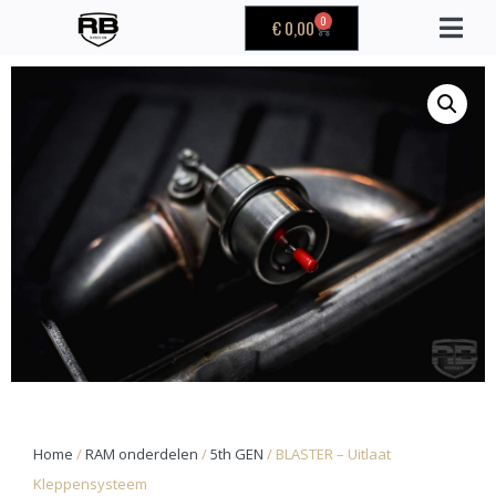
0
€
0,00
Home
/
RAM onderdelen
/
5th GEN
/ BLASTER – Uitlaat
Kleppensysteem