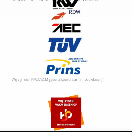
Wij zijn een KIWA/SCM gecertificeerd alarm inbouwbedrijf