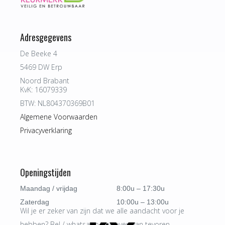
Adresgegevens
De Beeke 4
5469 DW Erp
Noord Brabant
KvK: 16079339
BTW: NL804370369B01
Algemene Voorwaarden
Privacyverklaring
Openingstijden
Maandag / vrijdag
8:00u – 17:30u
Zaterdag
10:00u – 13:00u
Wil je er zeker van zijn dat we alle aandacht voor je
hebben? Bel / whatsapp ons even van tevoren.