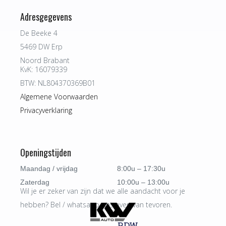
Adresgegevens
De Beeke 4
5469 DW Erp
Noord Brabant
KvK: 16079339
BTW: NL804370369B01
Algemene Voorwaarden
Privacyverklaring
Openingstijden
Maandag / vrijdag
8:00u – 17:30u
Zaterdag
10:00u – 13:00u
Wil je er zeker van zijn dat we alle aandacht voor je
hebben? Bel / whatsapp ons even van tevoren.