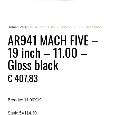
Home
/
Velg
/ AR941 MACH FIVE – 19 inch – 11.00 – Gloss black
AR941 MACH FIVE –
19 inch – 11.00 –
Gloss black
€
407,83
Breedte:
11.00X19
Sterk:
5X114.30