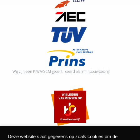
Wij zijn een KIWA/SCM gecertificeerd alarm inbouwbedrijf
Deze website slaat gegevens op zoals cookies om de