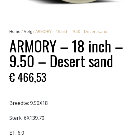
Home
/
Velg
/ ARMORY – 18 inch – 9.50 – Desert sand
ARMORY – 18 inch –
9.50 – Desert sand
€
466,53
Breedte:
9.50X18
Sterk:
6X139.70
ET:
6.0