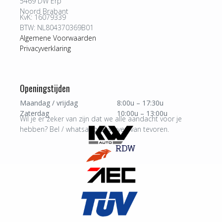
5469 DW Erp
Noord Brabant
KvK: 16079339
BTW: NL804370369B01
Algemene Voorwaarden
Privacyverklaring
Openingstijden
Maandag / vrijdag
8:00u – 17:30u
Zaterdag
10:00u – 13:00u
Wil je er zeker van zijn dat we alle aandacht voor je
hebben? Bel / whatsapp ons even van tevoren.