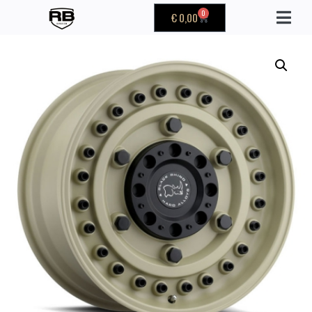
0
€
0,00