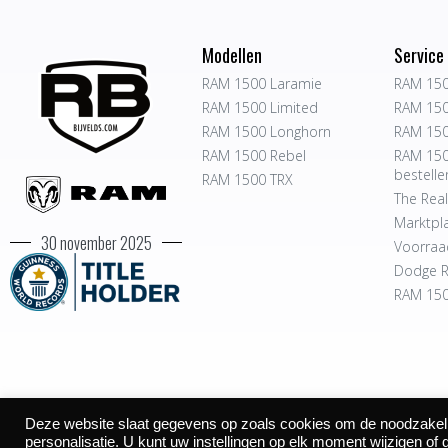
Modellen
Service
RAM 1500 Laramie
RAM 150
RAM 1500 Limited
RAM 150
RAM 1500 Longhorn
RAM 150
RAM 1500 Rebel
RAM 150
bestelle
RAM 1500 TRX
The Real
Marktpl
30 november 2025
Voorraa
Dodge R
RAM 150
Deze website slaat gegevens op zoals cookies om de noodzakelijk
©2026
personalisatie. U kunt uw instellingen op elk moment wijzigen of 