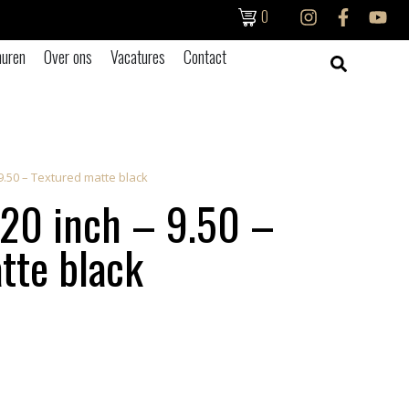
0
uren
Over ons
Vacatures
Contact
9.50 – Textured matte black
20 inch – 9.50 –
tte black