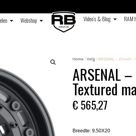
Video's & Blog
RAM h
elen
Webshop
Home
/
Velg
/ ARSENAL – 20 inch – 
ARSENAL – 
Textured ma
€
565,27
Breedte:
9.50X20