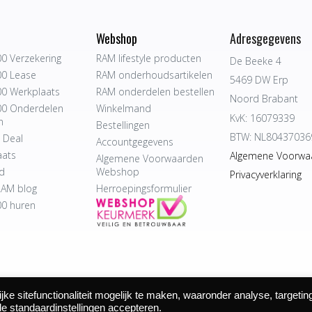
Webshop
Adresgegevens
0 Verzekering
RAM lifestyle producten
De Beeke 4
0 Lease
RAM onderhoudsartikelen
5469 DW Erp
0 Werkplaats
RAM onderdelen bestellen
Noord Brabant
0 Onderdelen
Winkelmand
KvK: 16079339
n
Bestellingen
BTW: NL80437036
 Deal
Accountgegevens
aats
Algemene Voorwa
Algemene Voorwaarden
d
Webshop
Privacyverklaring
AM blog
Herroepingsformulier
0 huren
e sitefunctionaliteit mogelijk te maken, waaronder analyse, targetin
 Autocentrum Bijvelds BV. De Beeke 4, 5469 DW Erp | website door
de standaardinstellingen accepteren.