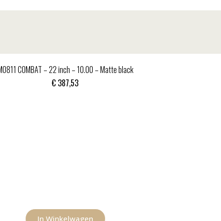
MO811 COMBAT – 22 inch – 10.00 – Matte black
€
387,53
In Winkelwagen