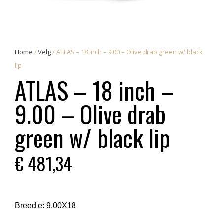
Home
/
Velg
/ ATLAS – 18 inch – 9.00 – Olive drab green w/ black
lip
ATLAS – 18 inch –
9.00 – Olive drab
green w/ black lip
€
481,34
Breedte:
9.00X18