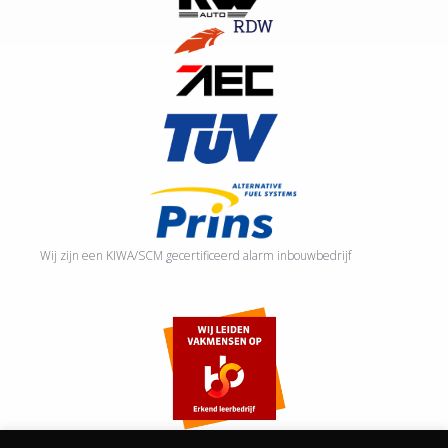
Wij zijn een KIWA/SCM gecertificeerd alarm inbouwbedrijf