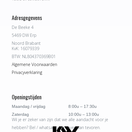
Adresgegevens
De Beeke 4
5469 DW Erp
Noord Brabant
KvK: 16079339
BTW: NL804370369B01
Algemene Voorwaarden
Privacyverklaring
Openingstijden
Maandag / vrijdag
8:00u – 17:30u
Zaterdag
10:00u – 13:00u
Wil je er zeker van zijn dat we alle aandacht voor je
hebben? Bel / whatsapp ons even van tevoren.