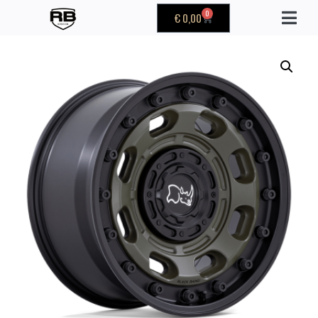
0
€
0,00