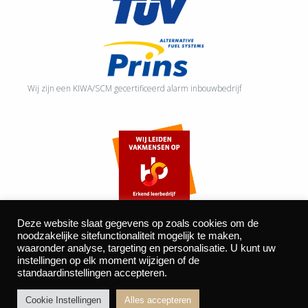
Wij zijn een KIWA/SCM gecertificeerd alarm inbouwbedrijf
Deze website slaat gegevens op zoals cookies om de
noodzakelijke sitefunctionaliteit mogelijk te maken,
waaronder analyse, targeting en personalisatie. U kunt uw
©2026 Autocentrum Bijvelds BV. De Beeke 4, 5469 DW Erp
instellingen op elk moment wijzigen of de
standaardinstellingen accepteren.
| website door
BOMS
Cookie Instellingen
Alles accepteren