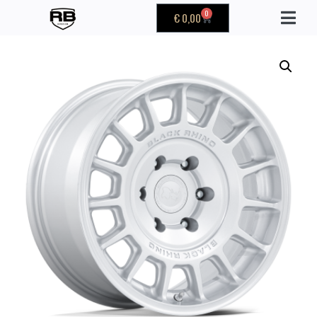
0
€
0,00