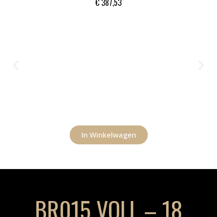
€
387,53
In Winkelwagen
BR015 VOLL – 18