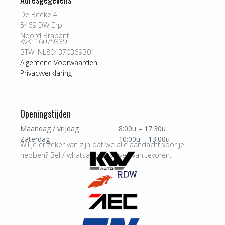
De Beeke 4
5469 DW Erp
Noord Brabant
KvK: 16079339
BTW: NL804370369B01
Algemene Voorwaarden
Privacyverklaring
Openingstijden
Maandag / vrijdag
8:00u – 17:30u
Zaterdag
10:00u – 13:00u
Wil je er zeker van zijn dat we alle aandacht voor je
hebben? Bel / whatsapp ons even van tevoren.