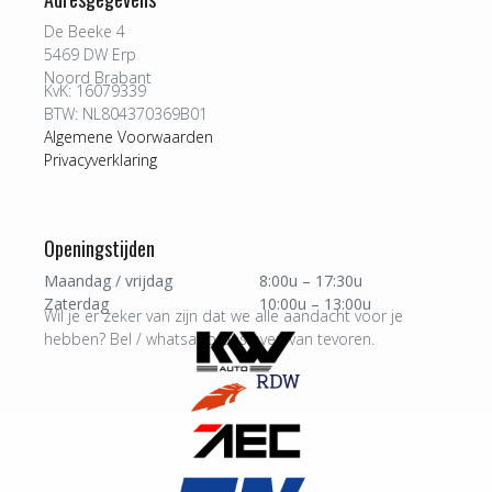
De Beeke 4
5469 DW Erp
Noord Brabant
KvK: 16079339
BTW: NL804370369B01
Algemene Voorwaarden
Privacyverklaring
Openingstijden
Maandag / vrijdag
8:00u – 17:30u
Zaterdag
10:00u – 13:00u
Wil je er zeker van zijn dat we alle aandacht voor je
hebben? Bel / whatsapp ons even van tevoren.