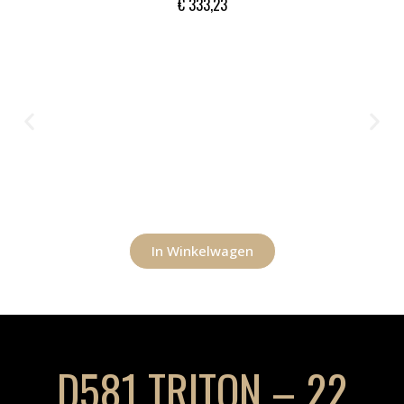
€
333,23
In Winkelwagen
D581 TRITON – 22