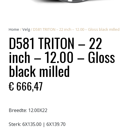
Home
/
Velg
/ D581 TRITON – 22 inch – 12.00 – Gloss black milled
D581 TRITON – 22
inch – 12.00 – Gloss
black milled
€
666,47
Breedte:
12.00X22
Sterk:
6X135.00
|
6X139.70