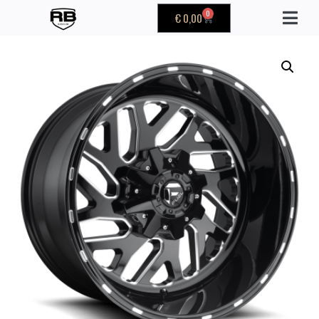
0
€
0,00