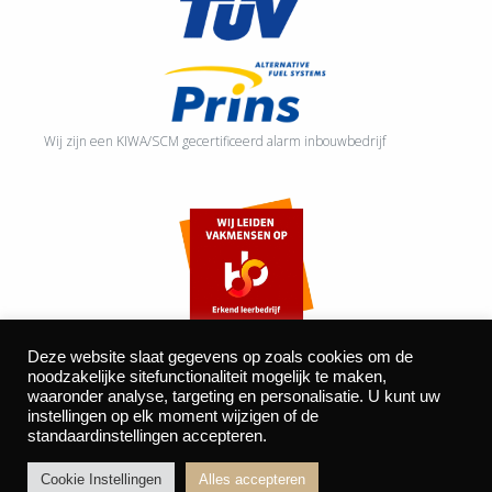
Wij zijn een KIWA/SCM gecertificeerd alarm inbouwbedrijf
Deze website slaat gegevens op zoals cookies om de
noodzakelijke sitefunctionaliteit mogelijk te maken,
waaronder analyse, targeting en personalisatie. U kunt uw
©2026 Autocentrum Bijvelds BV. De Beeke 4, 5469 DW Erp
instellingen op elk moment wijzigen of de
standaardinstellingen accepteren.
| website door
BOMS
Cookie Instellingen
Alles accepteren